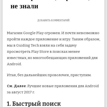
не знали
К
ДОБАВИТЬ КОММЕНТАРИЙ
ЗАПИСИ
10
Магазин Google Play огромен. И почти невозможно
МАЛОИЗВЕСТНЫХ
ПРИЛОЖЕНИЙ
пройти каждое приложение и игру. Таким образом,
ДЛЯ
мы в Guiding Tech взяли на себя задачу
ANDROID,
О
просмотреть Play Store в поисках менее
КОТОРЫХ
ВЫ,
известных, но многообещающих приложений для
ВЕРОЯТНО,
Android.
НЕ
ЗНАЛИ
Итак,
без дальнейших проволочек, приступим.
См. Далее
: Лучшие новые приложения для Android
за август 2017 г.
1. Быстрый поиск