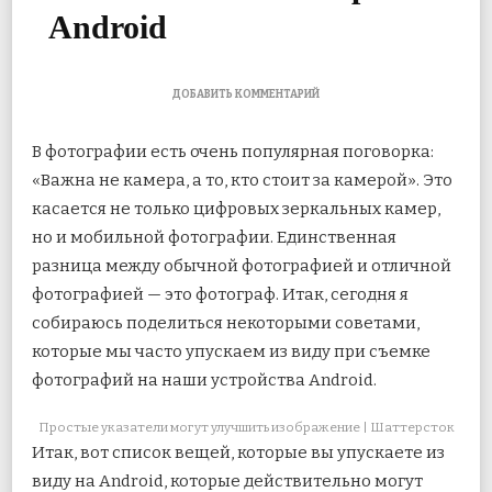
Android
К
ДОБАВИТЬ КОММЕНТАРИЙ
ЗАПИСИ
10
В фотографии есть очень популярная поговорка:
ВЕЩЕЙ,
КОТОРЫЕ
«Важна не камера, а то, кто стоит за камерой». Это
ВЫ
касается не только цифровых зеркальных камер,
ДЕЛАЕТЕ
НЕПРАВИЛЬНО
но и мобильной фотографии. Единственная
ПРИ
ИСПОЛЬЗОВАНИИ
разница между обычной фотографией
и отличной
КАМЕРЫ
фотографией — это фотограф. Итак, сегодня я
ANDROID
собираюсь поделиться некоторыми советами,
которые мы часто упускаем из виду при съемке
фотографий на наши устройства Android.
Простые указатели могут улучшить изображение | Шаттерсток
Итак, вот список вещей, которые вы упускаете из
виду на Android, которые действительно могут