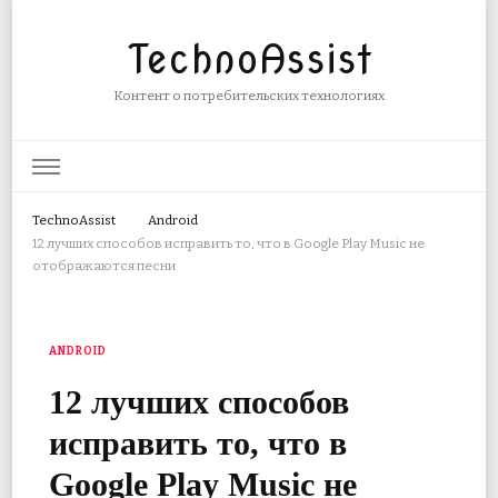
TechnoAssist
Контент о потребительских технологиях
TechnoAssist
Android
12 лучших способов исправить то, что в Google Play Music не
отображаются песни
ANDROID
12 лучших способов
исправить то, что в
Google Play Music не