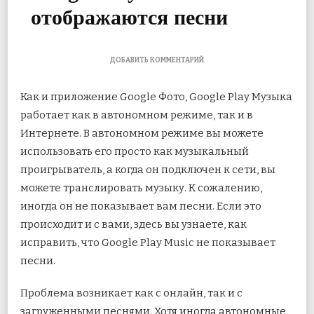
отображаются песни
К
ДОБАВИТЬ КОММЕНТАРИЙ
ЗАПИСИ
12
Как и приложение Google Фото, Google Play Музыка
ЛУЧШИХ
СПОСОБОВ
работает как в автономном режиме, так и в
ИСПРАВИТЬ
Интернете. В автономном режиме вы можете
ТО,
ЧТО
использовать его просто как музыкальный
В
GOOGLE
проигрыватель, а когда он подключен к сети, вы
PLAY
можете
транслировать музыку. К сожалению,
MUSIC
НЕ
иногда он не показывает вам песни. Если это
ОТОБРАЖАЮТСЯ
происходит и с вами, здесь вы узнаете, как
ПЕСНИ
исправить, что Google Play Music не показывает
песни.
Проблема возникает как с онлайн, так и с
загруженными песнями. Хотя иногда автономные