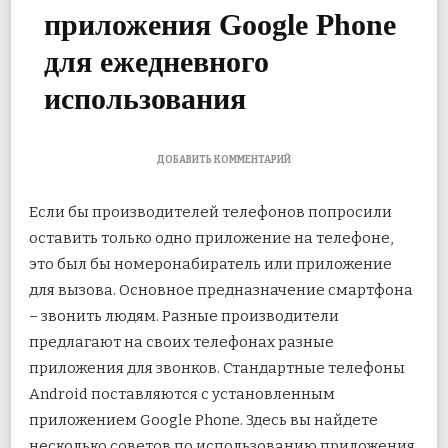
приложения Google Phone
для ежедневного
использования
К
ДОБАВИТЬ КОММЕНТАРИЙ
ЗАПИСИ
18
Если бы производителей телефонов попросили
ПОЛЕЗНЫХ
СОВЕТОВ
оставить только одно приложение на телефоне,
И
это был бы номеронабиратель или приложение
РЕКОМЕНДАЦИЙ
ПО
для вызова. Основное предназначение смартфона
ИСПОЛЬЗОВАНИЮ
ПРИЛОЖЕНИЯ
– звонить людям. Разные
производители
GOOGLE
предлагают на своих телефонах разные
PHONE
ДЛЯ
приложения для звонков. Стандартные телефоны
ЕЖЕДНЕВНОГО
Android поставляются с установленным
ИСПОЛЬЗОВАНИЯ
приложением Google Phone. Здесь вы найдете
несколько советов по использованию приложения