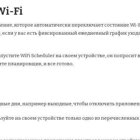
i-Fi
ение, которое автоматически переключает состояние Wi-Fi 
, если у вас есть фиксированный ежедневный график уход
апустите WiFi Scheduler на своем устройстве, он попросит
те планировщик, и все готово.
дные дни, например выходные, чтобы отключить приложени
зуйте на своем устройстве только одно из перечисленны