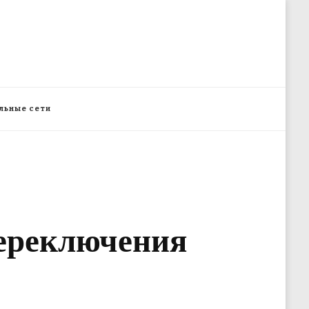
льные сети
переключения