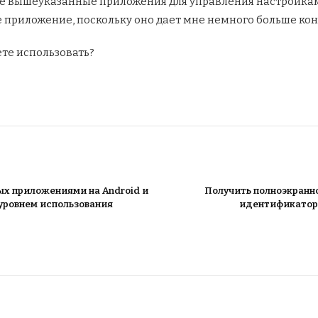
е вышеуказанные приложения для управления настройками
 приложение, поскольку оно дает мне немного больше конт
дете использовать?
х приложениями на Android и
Получить полноэкранно
уровнем использования
идентификатора