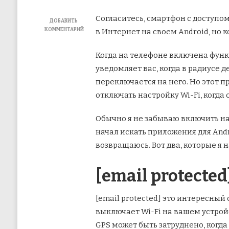
Согласитесь, смартфон с доступом 
ДОБАВИТЬ
КОММЕНТАРИЙ
в Интернет на своем Android, но к
К
ЗАПИСИ
Когда на телефоне включена функ
2
ПРИЛОЖЕНИЯ
уведомляет вас, когда в радиусе д
ДЛЯ
переключается на него. Но этот 
АВТОМАТИЧЕСКОГО
ПЕРЕКЛЮЧЕНИЯ
отключать настройку Wi-Fi, когда о
НАСТРОЕК
ANDROID
WIFI
Обычно я не забываю включить нас
начал искать приложения для Andro
возвращаюсь. Вот два, которые я 
[email protected
[email protected]
это интересный 
выключает Wi-Fi на вашем устройс
GPS может быть затруднено, когда