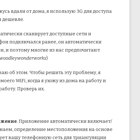
жусь вдали от дома, я использую 3G для доступа
и дешевле.
матически сканирует доступные сети и
елефон подключался ранее, он автоматически
еи, и поэтому многие из нас предпочитают
woodleywonderworks
)
ваю об этом. Чтобы решить эту проблему, я
оего WiFi, когда я ухожу из дома на работу и
аботу. Проверь их.
ожение
. Приложение автоматически включает/
е знаем, определение местоположения на основе
зует вашу телефонную сеть для триангуляции