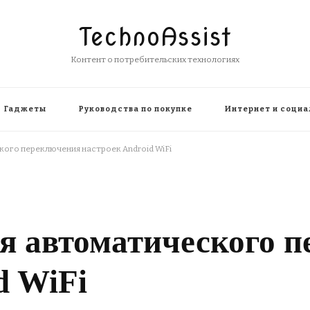
TechnoAssist
Контент о потребительских технологиях
Гаджеты
Руководства по покупке
Интернет и социа
кого переключения настроек Android WiFi
я автоматического 
d WiFi