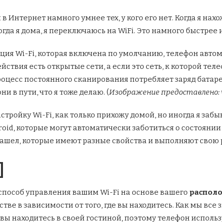
в Интернет намного умнее тех, у кого его нет. Когда я нахо
огда я дома, я переключаюсь на WiFi. Это намного быстрее
ция Wi-Fi, которая включена по умолчанию, телефон авто
ействия есть открытые сети, а если это сеть, к которой т
процесс постоянного сканирования потребляет заряд батар
ни в пути, что я тоже делаю. (
Изображение предоставлено: 
тройку Wi-Fi, как только прихожу домой, но иногда я забы
id, которые могут автоматически заботиться о состоянии м
нашел, которые имеют разные свойства и выполняют свою р
]
способ управления вашим Wi-Fi на основе вашего
распол
тве в зависимости от того, где вы находитесь. Как мы вс
 вы находитесь в своей гостиной, поэтому телефон исполь