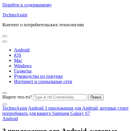
Перейти к содержимому
TechnoAssist
Контент о потребительских технологиях
Android
iOS
Mac
Windows
Гаджеты
Руководства по покупке
Интернет и социальные сети
Ищите что-то?
TechnoAssist
Android
3 приложения для Android, которые стоит
попробовать для вашего Samsung Galaxy S7
Android
3 приложения для Android, которые