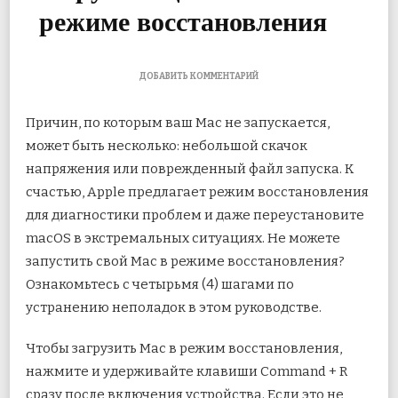
режиме восстановления
К
ДОБАВИТЬ КОММЕНТАРИЙ
ЗАПИСИ
4
Причин, по которым ваш Mac не запускается,
ЛУЧШИХ
ИСПРАВЛЕНИЯ
может быть несколько: небольшой скачок
ДЛЯ
напряжения или поврежденный файл запуска. К
MAC,
НЕ
счастью, Apple предлагает режим восстановления
ЗАГРУЖАЮЩЕГОСЯ
В
для диагностики проблем и даже
переустановите
РЕЖИМЕ
macOS в экстремальных ситуациях. Не можете
ВОССТАНОВЛЕНИЯ
запустить свой Mac в режиме восстановления?
Ознакомьтесь с четырьмя (4) шагами по
устранению неполадок в этом руководстве.
Чтобы загрузить Mac в режим восстановления,
нажмите и удерживайте клавиши Command + R
сразу после включения устройства. Если это не