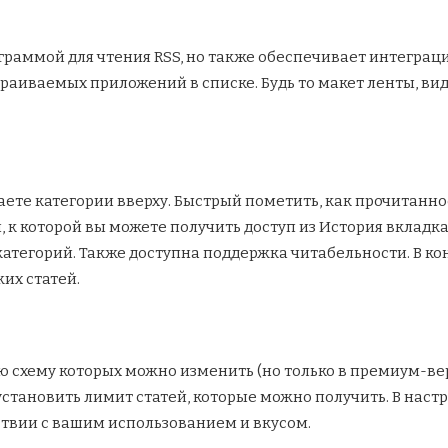
ограммой для чтения RSS, но также обеспечивает интеграц
страиваемых приложений в списке. Будь то макет ленты, в
аете категории вверху. Быстрый пометить, как прочитанно
 к которой вы можете получить доступ из История вкладк
категорий. Также доступна поддержка читабельности. В к
их статей.
ю схему которых можно изменить (но только в премиум-ве
установить лимит статей, которые можно получить. В наст
ствии с вашим использованием и вкусом.