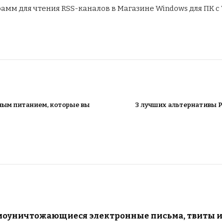
амм для чтения RSS-каналов в Магазине Windows для ПК с 
ным питанием, которые вы
3 лучших альтернативы P
амоуничтожающиеся электронные письма, твиты 