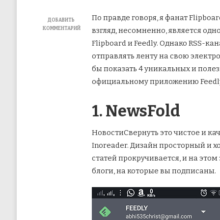
По правде говоря, я фанат Flipboar
ДОБАВИТЬ
КОММЕНТАРИЙ
взгляд, несомненно, является одн
К
Flipboard и Feedly. Однако RSS-к
ЗАПИСИ
4
отправлять ленту на свою электро
ПРЕВОСХОДНЫХ
бы показать 4 уникальных и полез
СОВРЕМЕННЫХ
КЛИЕНТСКИХ
официальному приложению Feedl
ПРИЛОЖЕНИЯ
FEEDLY,
КОТОРЫЕ
1. NewsFold
СТОИТ
ПОПРОБОВАТЬ
ДЛЯ
НовостиСвернуть это чистое и ка
ANDROID
Inoreader. Дизайн просторный и х
статей прокручивается, и на этом
блоги, на которые вы подписаны.