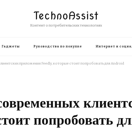
TechnoAssist
Контент о потребительских технологиях
Гаджеты
Руководства по покупке
Интернет и социа
лиентских приложения Feedly, которые стоит попробовать для Android
 современных клиент
стоит попробовать д