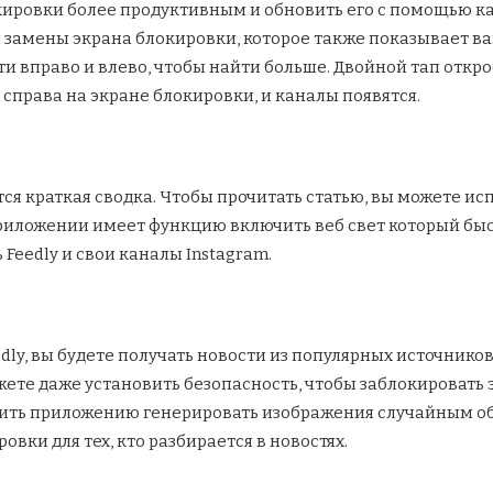
кировки более продуктивным и обновить его с помощью кана
я замены экрана блокировки, которое также показывает ва
и вправо и влево, чтобы найти больше. Двойной тап открое
справа на экране блокировки, и каналы появятся.
ся краткая сводка. Чтобы прочитать статью, вы можете ис
 приложении имеет функцию включить веб свет который быс
Feedly и свои каналы Instagram.
dly, вы будете получать новости из популярных источнико
ете даже установить безопасность, чтобы заблокировать
шить приложению генерировать изображения случайным о
вки для тех, кто разбирается в новостях.