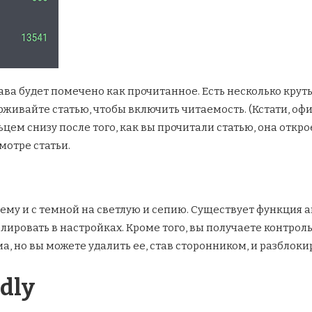
ва будет помечено как прочитанное. Есть несколько крут
рживайте статью, чтобы включить читаемость. (Кстати, о
ьцем снизу после того, как вы прочитали статью, она отк
мотре статьи.
тему и с темной на светлую и сепию. Существует функци
олировать в настройках. Кроме того, вы получаете контро
ма, но вы можете удалить ее, став сторонником, и разблок
edly