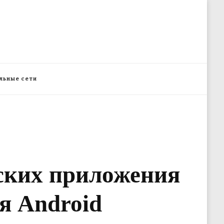
льные сети
ских приложения
ля Android