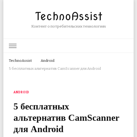
TechnoAssist
Контент о потребительских технологиях
TechnoAssist
Android
5 бесплатных альтернатив CamScanner для Android
ANDROID
5 бесплатных
альтернатив CamScanner
для Android