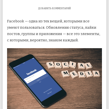
К
ДОБАВИТЬ КОММЕНТАРИЙ
ЗАПИСИ
5
Facebook — одна из тех вещей, которыми все
ИНТЕРЕСНЫХ
ФУНКЦИЙ
умеют пользоваться. Обновления статуса, лайки
FACEBOOK,
постов, группы и приложения — все это элементы,
О
КОТОРЫХ
с которыми, вероятно, знаком каждый.
ВЫ
НЕ
ЗНАЛИ