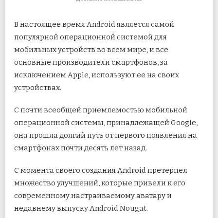
ЗАПИСИ
5
В настоящее время Android является самой
КЛАССНЫХ
СКРЫТЫХ
популярной операционной системой для
ЖЕСТОВ
мобильных устройств во всем мире, и все
ANDROID
основные производители смартфонов, за
исключением Apple, используют ее на своих
устройствах.
С
почти всеобщей приемлемостью мобильной
операционной системы, принадлежащей Google,
она прошла долгий путь от первого появления на
смартфонах почти десять лет назад.
С момента своего создания Android претерпел
множество улучшений, которые привели к его
современному настраиваемому аватару и
недавнему выпуску Android Nougat.