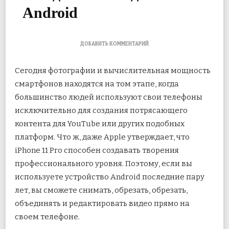
Android
К
ДОБАВИТЬ КОММЕНТАРИЙ
ЗАПИСИ
5
Сегодня фотографии и вычислительная мощность
ЛУЧШИХ
БЕСПЛАТНЫХ
смартфонов находятся на том этапе, когда
ПРИЛОЖЕНИЙ
большинство людей используют свои телефоны
ДЛЯ
ОБЪЕДИНЕНИЯ
исключительно для создания потрясающего
ВИДЕО
НА
контента для YouTube или других подобных
ANDROID
платформ. Что ж, даже Apple утверждает, что
iPhone 11 Pro способен создавать творения
профессионального уровня. Поэтому, если вы
используете устройство Android последние пару
лет, вы сможете снимать, обрезать, обрезать,
объединять и редактировать видео прямо на
своем телефоне.