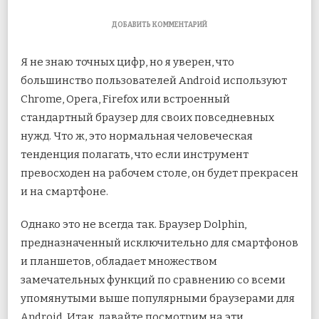
К
ДОБАВИТЬ КОММЕНТАРИЙ
ЗАПИСИ
5
Я не знаю точных цифр, но я уверен, что
ЛУЧШИХ
ФУНКЦИЙ
большинство пользователей Android используют
БРАУЗЕРА
Chrome, Opera, Firefox или встроенный
DOLPHIN
ДЛЯ
стандартный браузер для своих повседневных
ANDROID
нужд. Что ж, это нормальная человеческая
тенденция полагать, что
если инструмент
превосходен на рабочем столе, он будет прекрасен
и на смартфоне.
Однако это не всегда так. Браузер Dolphin,
предназначенный исключительно для смартфонов
и планшетов, обладает множеством
замечательных функций по сравнению со всеми
упомянутыми выше популярными браузерами для
Android. Итак, давайте посмотрим на эти