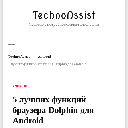
TechnoAssist
Контент о потребительских технологиях
TechnoAssist
Android
5 лучших функций браузера Dolphin для Android
ANDROID
5 лучших функций
браузера Dolphin для
Android