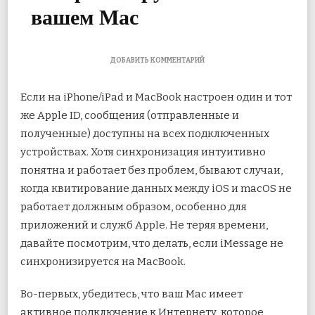
вашем Mac
К
ДОБАВИТЬ КОММЕНТАРИЙ
ЗАПИСИ
5
Если на iPhone/iPad и MacBook настроен один и тот
ЛУЧШИХ
ИСПРАВЛЕНИЙ
же Apple ID, сообщения (отправленные и
ДЛЯ
полученные) доступны на всех подключенных
IMESSAGES,
КОТОРЫЕ
устройствах. Хотя синхронизация интуитивно
НЕ
СИНХРОНИЗИРУЮТСЯ
понятна и работает без проблем, бывают случаи,
НА
когда
квитирование данных между iOS и macOS не
ВАШЕМ
MAC
работает должным образом, особенно для
приложений и служб Apple. Не теряя времени,
давайте посмотрим, что делать, если iMessage не
синхронизируется на MacBook.
Во-первых, убедитесь, что ваш Mac имеет
активное подключение к Интернету, которое