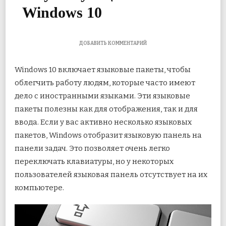
Windows 10
К
ДОБАВИТЬ КОММЕНТАРИЙ
ЗАПИСИ
5
Windows 10 включает языковые пакеты, чтобы
ЛУЧШИХ
ИСПРАВЛЕНИЙ
облегчить работу людям, которые часто имеют
ЯЗЫКОВОЙ
дело с иностранными языками. Эти языковые
ПАНЕЛИ,
ОТСУТСТВУЮЩЕЙ
пакеты полезны как для отображения, так и для
В
WINDOWS
ввода. Если у вас активно несколько языковых
10
пакетов, Windows отобразит языковую панель на
панели задач. Это позволяет очень легко
переключать клавиатуры, но у некоторых
пользователей языковая панель отсутствует на их
компьютере.