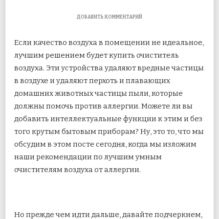
К
ДОБАВИТЬ КОММЕНТАРИЙ
ЗАПИСИ
5
Если качество воздуха в помещении не идеальное,
ЛУЧШИХ
УМНЫХ
лучшим решением будет купить очиститель
ОЧИСТИТЕЛЕЙ
воздуха. Эти устройства удаляют вредные частицы
ВОЗДУХА
ОТ
в воздухе и удаляют перхоть и плавающих
АЛЛЕРГИИ
домашних животных
частицы пыли, которые
должны помочь против аллергии. Можете ли вы
добавить интеллектуальные функции к этим и без
того крутым бытовым приборам? Ну, это то, что мы
обсудим в этом посте сегодня, когда мы изложим
наши рекомендации по лучшим умным
очистителям воздуха от аллергии.
Но прежде чем идти дальше, давайте подчеркнем,