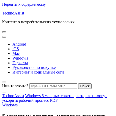
Перейти к содержимому
TechnoAssist
Контент о потребительских технологиях
Android
iOS
Mac
Windows
Гаджеты
Руководства по покупке
Интернет и социальные сети
Ищите что-то?
TechnoAssist
Windows
5 мощных советов, которые помогут
ускорить рабочий процесс PDF
Windows
5 мощных советов, которые помогут