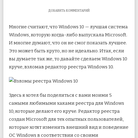
К
ДОБАВИТЬ КОММЕНТАРИЙ
ЗАПИСИ
5
Многие считают, что Windows 10 — лучшая система
ПОЛЕЗНЫХ
ХАКОВ
Windows, которую когда-либо выпускала Microsoft.
РЕЕСТРА,
И многие думают, что он не смог показать лучшее.
ЧТОБЫ
СДЕЛАТЬ
Это может быть круто, но не идеально. Итак, если
WINDOWS
10
вы думаете так же, то давайте сделаем
Windows 10
ЛУЧШЕ
круче, взломав редактор реестра Windows 10.
Здесь я хотел бы поделиться с вами моими 5
самыми любимыми хаками реестра для Windows
10, которые делают его круче. Редактор реестра
создан Microsoft для тех опытных пользователей,
которые хотят изменить внешний вид и поведение
ОС Windows в соответствии со своими