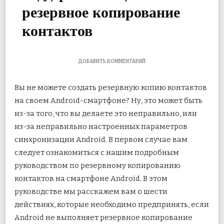
резервное копирование
контактов
К
ДОБАВИТЬ КОММЕНТАРИЙ
ЗАПИСИ
6
Вы не можете создать резервную копию контактов
ЛУЧШИХ
ИСПРАВЛЕНИЙ
на своем Android-смартфоне? Ну, это может быть
ДЛЯ
из-за того, что вы делаете это неправильно, или
ANDROID,
НЕ
из-за неправильно настроенных параметров
ПОДДЕРЖИВАЮЩИХ
РЕЗЕРВНОЕ
синхронизации Android. В первом случае вам
КОПИРОВАНИЕ
следует ознакомиться с нашим подробным
КОНТАКТОВ
руководством по резервному копированию
контактов на смартфоне Android. В этом
руководстве мы расскажем вам о шести
действиях, которые необходимо предпринять, если
Android не выполняет резервное копирование