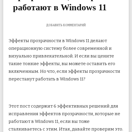
работают в Windows 11
К
ДОБАВИТЬ КОММЕНТАРИЙ
ЗАПИСИ
6
Эффекты прозрачности в Windows 11 делают
ЛУЧШИХ
СПОСОБОВ
операционную систему более современной и
ИСПРАВИТЬ
визуально привлекательной. И если вы цените
ЭФФЕКТЫ
ПРОЗРАЧНОСТИ,
такие тонкие эффекты, вы можете оставить его
КОТОРЫЕ
НЕ
включенным. Но что, если эффекты прозрачности
РАБОТАЮТ
перестанут работать в Windows 11?
В
WINDOWS
11
Этот пост содержит 6 эффективных решений для
исправления эффектов прозрачности, которые не
работают в Windows 11, если вы тоже
сталкиваетесь с этим. Итак, давайте проверим это.