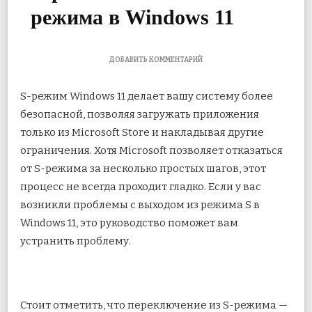
режима в Windows 11
К
ДОБАВИТЬ КОММЕНТАРИЙ
ЗАПИСИ
6
S-режим Windows 11 делает вашу систему более
ЛУЧШИХ
СПОСОБОВ
безопасной, позволяя загружать приложения
ИСПРАВИТЬ
только из Microsoft Store и накладывая другие
НЕВОЗМОЖНОСТЬ
ПЕРЕКЛЮЧЕНИЯ
ограничения. Хотя Microsoft позволяет отказаться
ИЗ
S-
от S-режима за несколько простых шагов, этот
РЕЖИМА
процесс не всегда проходит гладко. Если у вас
В
WINDOWS
возникли проблемы с выходом из режима S в
11
Windows 11, это руководство поможет вам
устранить проблему.
Стоит отметить, что переключение из S-режима —