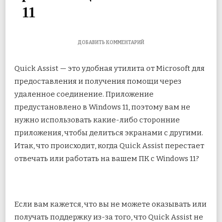
11
К
ДОБАВИТЬ КОММЕНТАРИЙ
ЗАПИСИ
6
Quick Assist — это удобная утилита от Microsoft для
ЛУЧШИХ
СПОСОБОВ
предоставления и получения помощи через
ИСПРАВИТЬ
удаленное соединение. Приложение
QUICK
ASSIST,
предустановлено в Windows 11, поэтому вам не
НЕ
РАБОТАЮЩИЙ
нужно использовать какие-либо сторонние
В
приложения, чтобы
делиться экранами с другими.
WINDOWS
11
Итак, что происходит, когда Quick Assist перестает
отвечать или работать на вашем ПК с Windows 11?
Если вам кажется, что вы не можете оказывать или
получать поддержку из-за того, что Quick Assist не