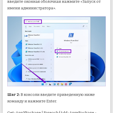
введите оконная оболочкаи нажмите «Запуск от
имени администратора».
Шаг 2:
В консоли введите приведенную ниже
команду и нажмите Enter.
Get-AppXPackage | Foreach {Add-AppxPackage -