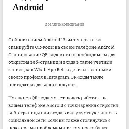
Android
К
ДОБАВИТЬ КОММЕНТАРИЙ
ЗАПИСИ
6
С обновлением Android 13 вы теперь легко
ЛУЧШИХ
СПОСОБОВ
сканируйте QR-коды на своем телефоне Android
.
ИСПРАВИТЬ
Сканирование QR-кодов стало необходимым для
СКАНЕР
QR-
открытия веб-страниц и входа в такие учетные
КОДА,
НЕ
записи, как
WhatsApp Веб
, и делиться данными
РАБОТАЮЩИЙ
своего профиля в Instagram. QR-коды также
НА
ANDROID
пригодятся для ваших покупок.
Но сканер QR-кода может начать работать на
вашем телефоне Android с точки зрения открытия
веб-страницы или входа в вашу учетную запись в
социальной сети. Если вы также столкнулись с
некоторыми проблемами, в этом посте будут