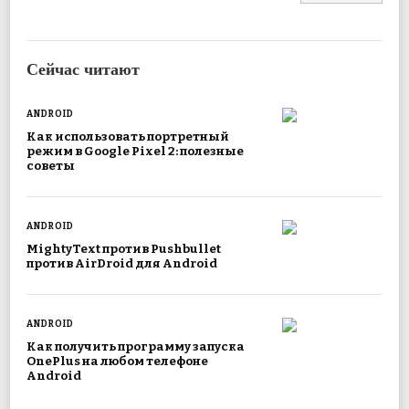
Сейчас читают
ANDROID
Как использовать портретный
режим в Google Pixel 2: полезные
советы
ANDROID
MightyText против Pushbullet
против AirDroid для Android
ANDROID
Как получить программу запуска
OnePlus на любом телефоне
Android