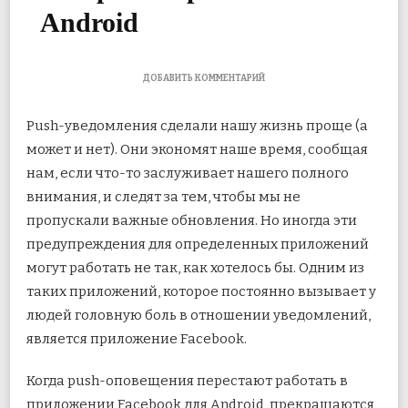
Android
К
ДОБАВИТЬ КОММЕНТАРИЙ
ЗАПИСИ
6
Push-уведомления сделали нашу жизнь проще (а
СПОСОБОВ
ИСПРАВИТЬ
может и нет). Они экономят наше время, сообщая
УВЕДОМЛЕНИЯ
нам, если что-то заслуживает нашего полного
FACEBOOK,
КОТОРЫЕ
внимания, и следят за тем, чтобы мы не
НЕ
РАБОТАЮТ
пропускали важные обновления. Но иногда эти
НА
предупреждения для определенных приложений
ANDROID
могут работать не так, как хотелось бы. Одним из
таких приложений, которое постоянно вызывает у
людей головную боль в отношении уведомлений,
является приложение Facebook.
Когда push-оповещения перестают работать в
приложении Facebook для Android, прекращаются