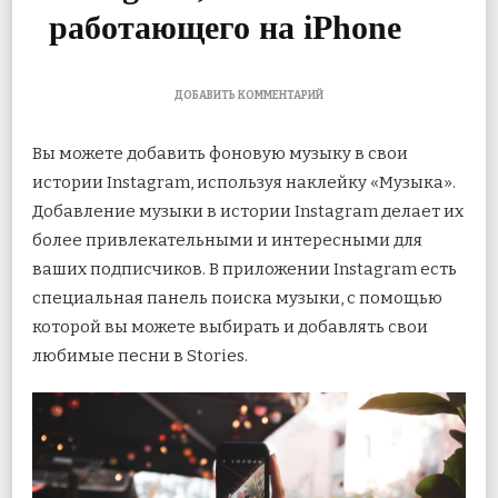
работающего на iPhone
К
ДОБАВИТЬ КОММЕНТАРИЙ
ЗАПИСИ
7
Вы можете добавить фоновую музыку в свои
ЛУЧШИХ
ИСПРАВЛЕНИЙ
истории Instagram, используя наклейку «Музыка».
ДЛЯ
Добавление музыки в истории Instagram делает их
ПОИСКА
МУЗЫКИ
более привлекательными и интересными для
В
INSTAGRAM,
ваших подписчиков. В приложении Instagram есть
НЕ
специальная панель поиска музыки, с помощью
РАБОТАЮЩЕГО
НА
которой вы можете выбирать и добавлять свои
IPHONE
любимые песни в Stories.