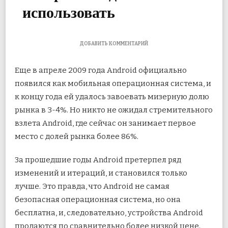
использовать
К
ДОБАВИТЬ КОММЕНТАРИЙ
ЗАПИСИ
7
Еще в апреле 2009 года Android официально
ПОЛЕЗНЫХ
СОВЕТОВ
появился как мобильная операционная система, и
И
к концу года ей удалось завоевать мизерную долю
ПРИЕМОВ
ДЛЯ
рынка в 3-4%. Но никто не ожидал стремительного
ANDROID,
КОТОРЫЕ
взлета Android, где сейчас он занимает
первое
ВЫ
место с долей рынка более 86%.
ДОЛЖНЫ
ИСПОЛЬЗОВАТЬ
За прошедшие годы Android претерпел ряд
изменений и итераций, и становился только
лучше. Это правда, что Android не самая
безопасная операционная система, но она
бесплатна, и, следовательно, устройства Android
продаются по сравнительно более низкой цене.