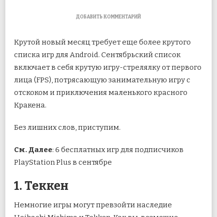
К
ДОБАВИТЬ КОММЕНТАРИЙ
ЗАПИСИ
8
Крутой новый месяц требует еще более крутого
ЛУЧШИХ
НОВЫХ
списка игр для Android. Сентябрьский список
ИГР
включает в себя крутую игру-стрелялку от первого
ДЛЯ
ANDROID
лица (FPS), потрясающую занимательную игру с
ЗА
СЕНТЯБРЬ
отскоком и приключения маленького
красного
2017
Кракена.
ГОДА
Без лишних слов, приступим.
См. Далее
: 6 бесплатных игр для подписчиков
PlayStation Plus в сентябре
1. Теккен
Немногие игры могут превзойти наследие