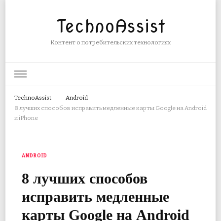
TechnoAssist
Контент о потребительских технологиях
TechnoAssist
Android
8 лучших способов исправить медленные карты Google на Android
и iPhone
ANDROID
8 лучших способов
исправить медленные
карты Google на Android