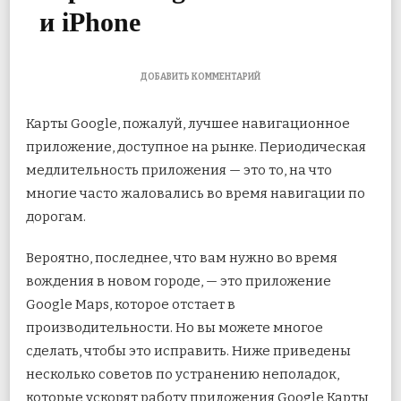
и iPhone
К
ДОБАВИТЬ КОММЕНТАРИЙ
ЗАПИСИ
8
Карты Google, пожалуй, лучшее навигационное
ЛУЧШИХ
СПОСОБОВ
приложение, доступное на рынке. Периодическая
ИСПРАВИТЬ
медлительность приложения — это то, на что
МЕДЛЕННЫЕ
КАРТЫ
многие часто жаловались во время навигации по
GOOGLE
НА
дорогам.
ANDROID
И
Вероятно, последнее, что
вам нужно во время
IPHONE
вождения в новом городе, — это приложение
Google Maps, которое отстает в
производительности. Но вы можете многое
сделать, чтобы это исправить. Ниже приведены
несколько советов по устранению неполадок,
которые ускорят работу приложения Google Карты