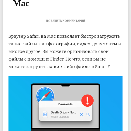
Mac
К
ДОБАВИТЬ КОММЕНТАРИЙ
ЗАПИСИ
9
Браузер Safari на Mac позволяет быстро загружать
ЛУЧШИХ
ИСПРАВЛЕНИЙ
такие файлы, как фотографии, видео, документы и
ДЛЯ
многое другое. Вы можете организовать свои
SAFARI,
НЕ
файлы с помощью Finder. Но что, если вы не
ЗАГРУЖАЮЩИХ
ФАЙЛЫ
можете загрузить какие-либо файлы в Safari?
НА
MAC