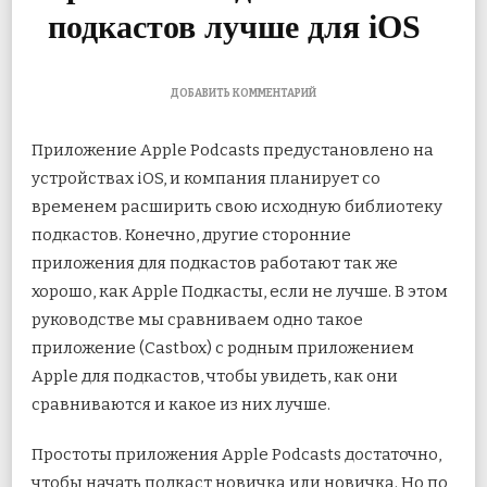
подкастов лучше для iOS
К
ДОБАВИТЬ КОММЕНТАРИЙ
ЗАПИСИ
APPLE
Приложение Apple Podcasts предустановлено на
PODCASTS
ПРОТИВ
устройствах iOS, и компания планирует со
CASTBOX:
временем расширить свою исходную библиотеку
КАКОЕ
ПРИЛОЖЕНИЕ
подкастов. Конечно, другие сторонние
ДЛЯ
ПОДКАСТОВ
приложения для подкастов работают так же
ЛУЧШЕ
хорошо, как Apple
Подкасты, если не лучше. В этом
ДЛЯ
IOS
руководстве мы сравниваем одно такое
приложение (Castbox) с родным приложением
Apple для подкастов, чтобы увидеть, как они
сравниваются и какое из них лучше.
Простоты приложения Apple Podcasts достаточно,
чтобы начать подкаст новичка или новичка. Но по