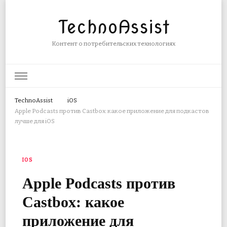
TechnoAssist
Контент о потребительских технологиях
TechnoAssist
iOS
Apple Podcasts против Castbox: какое приложение для подкастов
лучше для iOS
IOS
Apple Podcasts против
Castbox: какое
приложение для