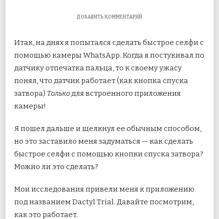
К
ДОБАВИТЬ КОММЕНТАРИЙ
ЗАПИСИ
БЫСТРЫЙ
Итак, на днях я попытался сделать быстрое селфи с
ТРЮК
С
помощью камеры WhatsApp. Когда я постукивал по
СЕЛФИ
датчику отпечатка пальца, то к своему ужасу
НА
ANDROID,
понял, что датчик работает (как кнопка спуска
О
КОТОРОМ
затвора)
Только
для встроенного
приложения
ВЫ
камеры!
НЕ
ЗНАЛИ
Я пошел дальше и щелкнул ее обычным способом,
но это заставило меня задуматься — как сделать
быстрое селфи с помощью кнопки спуска затвора?
Можно ли это сделать?
Мои исследования привели меня к приложению
под названием Dactyl Trial. Давайте посмотрим,
как это работает.