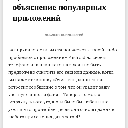
объяснение популярных
приложений
К
ДОБАВИТЬ КОММЕНТАРИЙ
ЗАПИСИ
ЧТО
Как правило, если вы сталкиваетесь с какой-либо
ПРОИСХОДИТ,
КОГДА
проблемой с приложением Android на своем
ВЫ
телефоне или планшете, вам должно быть
ОЧИЩАЕТЕ
ДАННЫЕ
предложено очистить его кеш или данные. Когда
ПРИЛОЖЕНИЯ
ДЛЯ
вы нажмете кнопку «Очистить данные», вас
ANDROID:
встретит сообщение о том, что он удалит вашу
ОБЪЯСНЕНИЕ
ПОПУЛЯРНЫХ
учетную запись и файлы. Теперь это могло
ПРИЛОЖЕНИЙ
встряхнуть кого угодно. И было бы любопытно
узнать, что произойдет, если они очистят данные
любого приложения для Android?