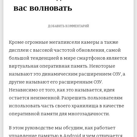
вас волновать
К
ДОБАВИТЬ КОММЕНТАРИЙ
ЗАПИСИ
ЧТО
Кроме
огромные мегапиксели камеры
а также
ТАКОЕ
ВИРТУАЛЬНАЯ
дисплеи с высокой частотой обновления
, самой
ОПЕРАТИВНАЯ
большой тенденцией в мире смартфонов является
ПАМЯТЬ
В
виртуальная оперативная память. Некоторые
ANDROID
И
называют это динамическим
расширением ОЗУ, а
ДОЛЖНА
другие называют его расширенным ОЗУ.
ЛИ
ОНА
Независимо от того, как это называется, идея
ВАС
остается неизменной. Разрешить пользователям
ВОЛНОВАТЬ
использовать часть своего хранилища в качестве
оперативной памяти для многозадачности.
В этом руководстве мы обсудим, как работает
управление памятью в Android и чем отличается