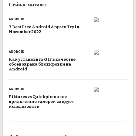
Сейчас читают
ANDROID
7 Best Free Android Apps to Try in
November 2022
ANDROID
Как установить GIF в качестве
обоев экрана блокировки на
Android
ANDROID
Piktures vs Quickpic: какое
приложение галереи следует
использовать