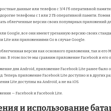
ростные данные или телефон с 3/4 Гб оперативной памят
едорогие телефоны с 1 или 2 ГБ оперативной памяти. Помня
лать облегченные версии своих популярных приложений дл
dIn или Google, все они имеют урезанную версию своих ста
Lite или приложениями Go в случае Google.
ть облегченная версия как основного приложения, так и его
сию. В этом посте мы сравним приложение Facebook и его
ожение для Android, приложение Facebook Lite ранее было
 д. Теперь приложение Facebook Lite доступно и в других р
ения Lite доступны на Android, а не на iOS.
ения — Facebook и Facebook Lite.
ния и использование бата