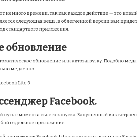
т немного времени, так как каждое действие — это новый 
ляется следующая вещь, в облегченной версии вам придетс
од стандартного приложения.
е обновление
втоматическое обновление или автозагрузку. Подобно ме
льно медленно.
ссенджер Facebook.
й путь с момента своего запуска. Запущенный как встрое
обой отдельное приложение.
й приложения Facebook Lite заключается в том, что Facebo