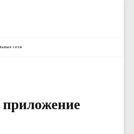
льные сети
е приложение