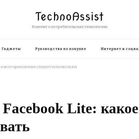
TechnoAssist
Контент о потребительских технологиях
Гаджеты
Руководства по покупке
Интернет и социа
: какое приложение следует использовать
 Facebook Lite: како
овать