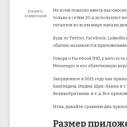
Не всем повезло иметь высокоско
ДОБАВИТЬ
КОММЕНТАРИЙ
только к сетям 2G и используют н
К
гигантов во всем мире начали де
ЗАПИСИ
FACEBOOK
ПРОТИВ
Будь то Twitter, Facebook, Linke
FACEBOOK
обычно называются приложениями 
LITE:
КАКОЕ
ПРИЛОЖЕНИЕ
Говоря о Facebook (FB), у него ес
СЛЕДУЕТ
ИСПОЛЬЗОВАТЬ
Messenger и его облегченную вер
Запущенное в 2015 году как прил
Бангладеш, Индия, Шри-Ланка и т.
Великобритания. и т. д. Все прилож
Итак, давайте сравним два прилож
Размер приложе