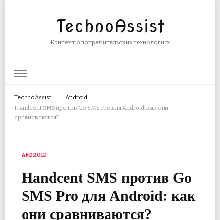
TechnoAssist
Контент о потребительских технологиях
TechnoAssist
Android
Handcent SMS против Go SMS Pro для Android: как они
сравниваются?
ANDROID
Handcent SMS против Go
SMS Pro для Android: как
они сравниваются?