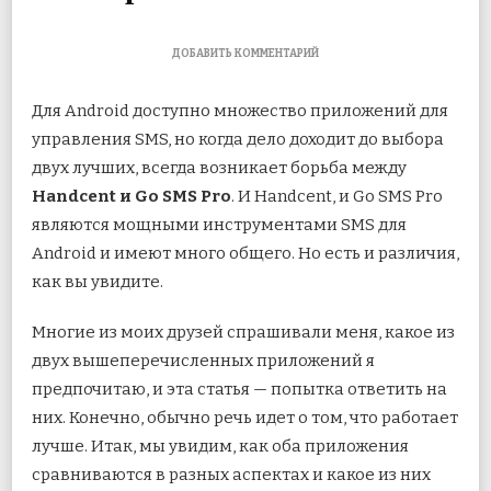
К
ДОБАВИТЬ КОММЕНТАРИЙ
ЗАПИСИ
HANDCENT
Для Android доступно множество приложений для
SMS
ПРОТИВ
управления SMS, но когда дело доходит до выбора
GO
двух лучших, всегда возникает борьба между
SMS
PRO
Handcent и Go SMS Pro
. И Handcent, и Go SMS Pro
ДЛЯ
ANDROID:
являются мощными инструментами SMS для
КАК
Android и имеют
много общего. Но есть и различия,
ОНИ
СРАВНИВАЮТСЯ?
как вы увидите.
Многие из моих друзей спрашивали меня, какое из
двух вышеперечисленных приложений я
предпочитаю, и эта статья — попытка ответить на
них. Конечно, обычно речь идет о том, что работает
лучше. Итак, мы увидим, как оба приложения
сравниваются в разных аспектах и ​​какое из них