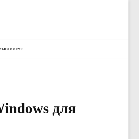
льные сети
indows для