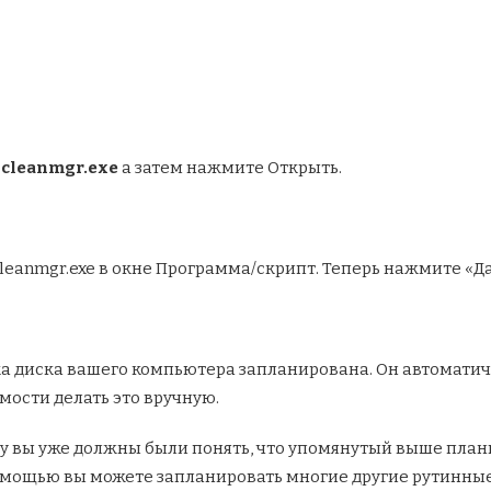
е
cleanmgr.exe
а затем нажмите Открыть.
leanmgr.exe в окне Программа/скрипт. Теперь нажмите «Д
ка диска вашего компьютера запланирована. Он автоматиче
мости делать это вручную.
ту вы уже должны были понять, что упомянутый выше пла
омощью вы можете запланировать многие другие рутинные