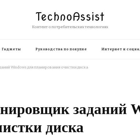
TechnoAssist
Контент о потребительских технологиях
Гаджеты
Руководства по покупке
Интернет и социа
аний Windows для планирования очистки диска
анировщик заданий W
чистки диска