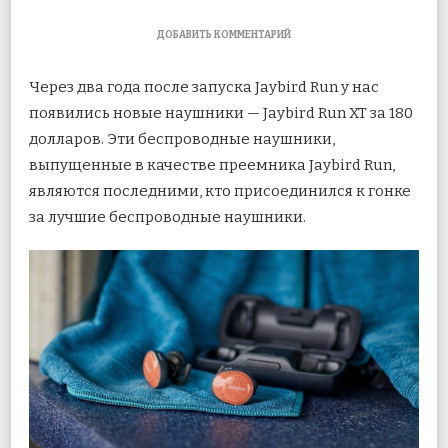
К
ДОБАВИТЬ КОММЕНТАРИЙ
ЗАПИСИ
JAYBIRD
Через два года после запуска Jaybird Run у нас
RUN
XT
появились новые наушники — Jaybird Run XT за 180
ПРОТИВ
долларов. Эти беспроводные наушники,
BOSE
SOUNDSPORT
выпущенные в качестве преемника Jaybird Run,
FREE:
5
являются последними, кто присоединился к гонке
КЛЮЧЕВЫХ
за лучшие
беспроводные наушники.
ОТЛИЧИЙ