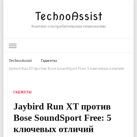
TechnoAssist
Контент о потребительских технологиях
TechnoAssist
Гаджеты
Jaybird Run XT против Bose SoundSport Free: 5 ключевых отличий
ГАДЖЕТЫ
Jaybird Run XT против
Bose SoundSport Free: 5
ключевых отличий