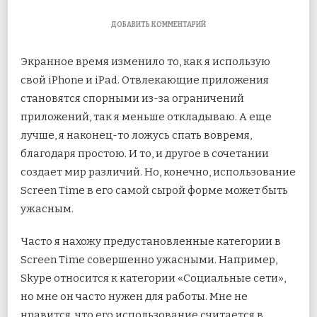
К
ДОБАВИТЬ КОММЕНТАРИЙ
ЗАПИСИ
КАК
Экранное время изменило то, как я использую
ИСКЛЮЧИТЬ
ПРИЛОЖЕНИЯ
свой iPhone и iPad. Отвлекающие приложения
ИЗ
становятся спорными из-за ограничений
ЭКРАННОГО
ВРЕМЕНИ
приложений, так я меньше откладываю. А еще
НА
IPHONE
лучше, я наконец-то ложусь спать вовремя,
И
благодаря
простою. И то, и другое в сочетании
IPAD
создает мир различий. Но, конечно, использование
Screen Time в его самой сырой форме может быть
ужасным.
Часто я нахожу предустановленные категории в
Screen Time совершенно ужасными. Например,
Skype относится к категории «Социальные сети»,
но мне он часто нужен для работы. Мне не
нравится, что его использование считается в