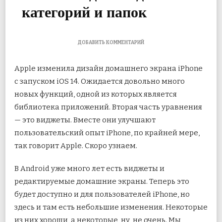
категорий и папок
К
ДОБАВИТЬ КОММЕНТАРИЙ
ЗАПИСИ
КАК
Apple изменила дизайн домашнего экрана iPhone
ИСПОЛЬЗОВАТЬ
БИБЛИОТЕКУ
с запуском iOS 14. Ожидается довольно много
ПРИЛОЖЕНИЙ
новых функций, одной из которых является
НА
IPHONE
библиотека приложений. Вторая часть уравнения
ДЛЯ
СОЗДАНИЯ
— это виджеты. Вместе они улучшают
КАТЕГОРИЙ
пользовательский опыт iPhone, по крайней мере,
И
ПАПОК
так говорит Apple. Скоро узнаем.
В Android уже много лет есть виджеты и
редактируемые домашние экраны. Теперь это
будет доступно и для пользователей iPhone, но
здесь и там есть небольшие изменения. Некоторые
из них хороши, а некоторые, ну, не очень. Мы