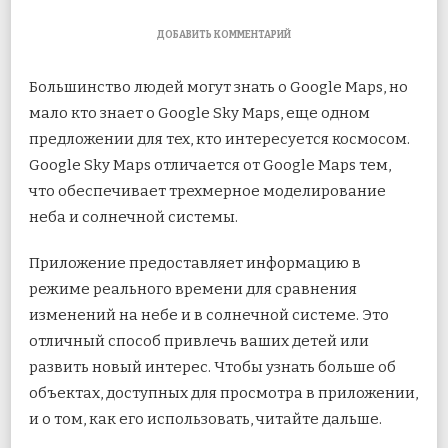
К
ДОБАВИТЬ КОММЕНТАРИЙ
ЗАПИСИ
КАК
Большинство людей могут знать о Google Maps, но
ИСПОЛЬЗОВАТЬ
GOOGLE
мало кто знает о Google Sky Maps, еще одном
SKY
предложении для тех, кто интересуется космосом.
MAPS
ДЛЯ
Google Sky Maps отличается от Google Maps тем,
ИССЛЕДОВАНИЯ
КОСМОСА
что обеспечивает трехмерное моделирование
неба и
солнечной системы.
Приложение предоставляет информацию в
режиме реального времени для сравнения
изменений на небе и в солнечной системе. Это
отличный способ привлечь ваших детей или
развить новый интерес. Чтобы узнать больше об
объектах, доступных для просмотра в приложении,
и о том, как его использовать, читайте дальше.