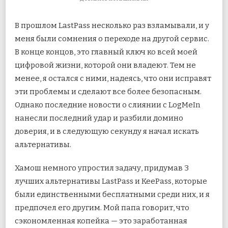
ЗАПИСИ
КАК
В прошлом LastPass несколько раз взламывали, и у
ИСПОЛЬЗОВАТЬ
KEEPASS
меня были сомнения о переходе на другой сервис.
НА
В конце концов, это главный ключ ко всей моей
ANDROID
И
цифровой жизни, которой они владеют. Тем не
IOS
менее, я остался с ними, надеясь, что
они исправят
эти проблемы и сделают все более безопасным.
Однако последние новости о слиянии с LogMeIn
нанесли последний удар и разбили домино
доверия, и в следующую секунду я начал искать
альтернативы.
Хамош немного упростил задачу, придумав 3
лучших альтернативы LastPass и KeePass, которые
были единственными бесплатными среди них, и я
предпочел его другим. Мой папа говорит, что
сэкономленная копейка — это заработанная