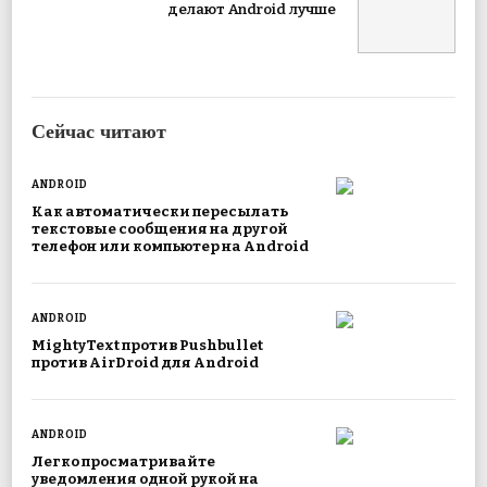
делают Android лучше
Сейчас читают
ANDROID
Как автоматически пересылать
текстовые сообщения на другой
телефон или компьютер на Android
ANDROID
MightyText против Pushbullet
против AirDroid для Android
ANDROID
Легко просматривайте
уведомления одной рукой на