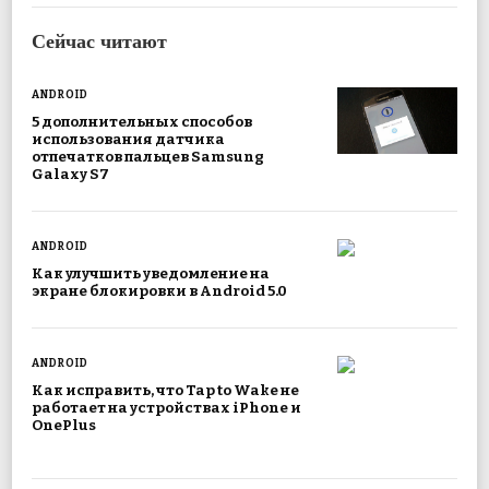
Сейчас читают
ANDROID
5 дополнительных способов
использования датчика
отпечатков пальцев Samsung
Galaxy S7
ANDROID
Как улучшить уведомление на
экране блокировки в Android 5.0
ANDROID
Как исправить, что Tap to Wake не
работает на устройствах iPhone и
OnePlus