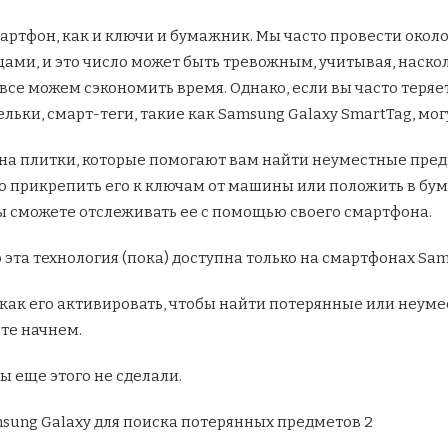
артфон, как и ключи и бумажник. Мы часто провести около
ми, и это число может быть тревожным, учитывая, наско
все можем сэкономить время. Однако, если вы часто теряе
льки, смарт-теги, такие как Samsung Galaxy SmartTag, мог
на плитки, которые помогают вам найти неуместные пред
гко прикрепить его к ключам от машины или положить в бу
вы сможете отслеживать ее с помощью своего смартфона.
о эта технология (пока) доступна только на смартфонах Sa
 как его активировать, чтобы найти потерянные или неуме
йте начнем.
вы еще этого не сделали.