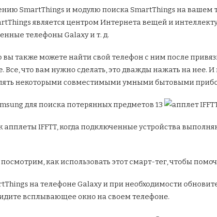
нию SmartThings и модулю поиска SmartThings на вашем т
tThings является центром Интернета вещей и интеллекту
нные телефоны Galaxy и т. д.
о вы также можете найти свой телефон с ним после привязк
. Все, что вам нужно сделать, это дважды нажать на нее. И
авлять некоторыми совместимыми умными бытовыми приб
ак апплеты IFFTT, когда подключенные устройства выполня
е посмотрим, как использовать этот смарт-тег, чтобы пом
Things на телефоне Galaxy и при необходимости обновите 
видите всплывающее окно на своем телефоне.