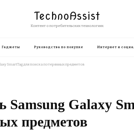
TechnoAssist
Контент о потребительских технологиях
Гаджеты
Руководства по покупке
Интернет и социа
laxy SmartTag для поиска потерянных предметов
ь Samsung Galaxy Sm
ных предметов