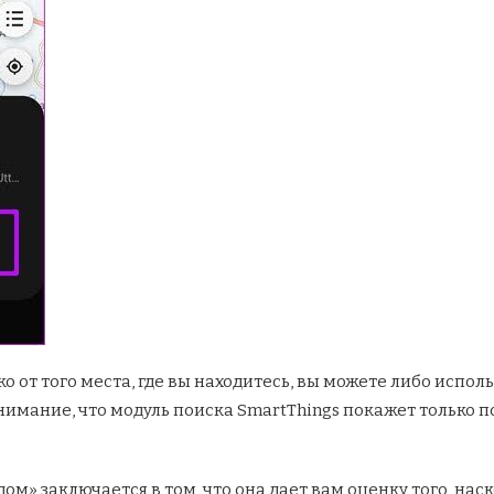
еко от того места, где вы находитесь, вы можете либо испо
внимание, что модуль поиска SmartThings покажет только
ом» заключается в том, что она дает вам оценку того, наск