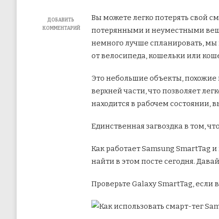
Вы можете легко потерять свой см
ДОБАВИТЬ
КОММЕНТАРИЙ
потерянными и неуместными веща
К
немного лучше спланировать, мы 
ЗАПИСИ
КАК
от велосипеда, кошельки или коше
ИСПОЛЬЗОВАТЬ
SAMSUNG
Это небольшие объекты, похожие 
GALAXY
SMARTTAG
верхней части, что позволяет ле
ДЛЯ
находится в рабочем состоянии, 
ПОИСКА
ПОТЕРЯННЫХ
ПРЕДМЕТОВ
Единственная загвоздка в том, чт
Как работает Samsung SmartTag и
найти в этом посте сегодня. Дава
Проверьте Galaxy SmartTag, если 