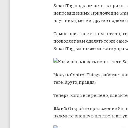
SmartTag подключается к приложе
непосвященных, Приложение Smar
наушники, метки, другие подключе
Самое приятное в этом теге то, чт
позволяет вам сделать то же самое
SmartTag, вы также можете упр
Модуль Control Things работает к
теге. Круто, правда?
Теперь, когда все решено, давайт
Шаг 1:
Откройте приложение Smart
нажмите кнопку в центре, и вы у