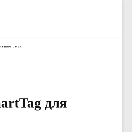
льные сети
artTag для