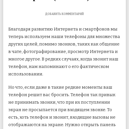
К
ДОБАВИТЬ КОММЕНТАРИЙ
ЗАПИСИ
КАК
Благодаря развитию Интернета и смартфонов мы
ИСПРАВИТЬ
ВХОДЯЩИЙ
теперь используем наши телефоны для множества
ВЫЗОВ,
других целей, помимо звонков, таких как общение
НЕ
ОТОБРАЖАЕМЫЙ
в чате, фотографирование, просмотр Интернета и
НА
ЭКРАНЕ
многое другое. В редких
случаях, когда звонит наш
(ANDROID)
телефон, нам напоминают о его фактическом
использовании.
Но что, если даже в такие редкие моменты ваш
телефон решит вас бросить. Телефон так привык
не принимать звонки, что при их поступлении
экран не просыпается при входящем звонке. То
есть, хоть телефон и звонит, входящие вызовы не
отображаются на экране. Нужно открыть панель