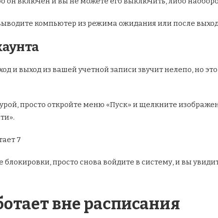
о он включен и вы не можете его выключить, либо наоборо
 выводите компьютер из режима ожидания или после выхода
каунта
Вход и выход из вашей учетной записи звучит нелепо, но 
дурой, просто откройте меню «Пуск» и щелкните изображе
ти».
е блокировки, просто снова войдите в систему, и вы увиди
ботает вне расписания