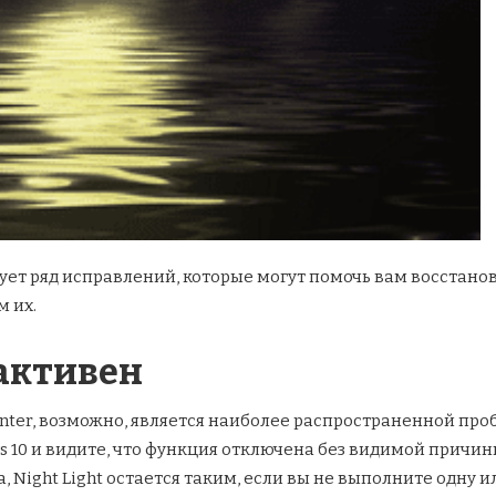
твует ряд исправлений, которые могут помочь вам восста
м их.
активен
Center, возможно, является наиболее распространенной пр
10 и видите, что функция отключена без видимой причины.
 Night Light остается таким, если вы не выполните одну 