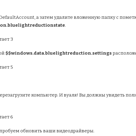
DefaultAccount, а затем удалите вложенную папку с помет
on.bluelightreductionstate
.
кой
$$windows.data.bluelightreduction.settings
располож
перезагрузите компьютер. И вуаля! Вы должны увидеть пол
попробуем обновить ваши видеодрайверы.