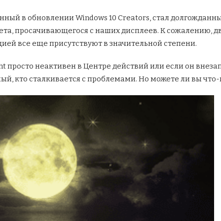
ный в обновлении Windows 10 Creators, стал долгожданным
ета, просачивающегося с наших дисплеев. К сожалению, 
ией все еще присутствуют в значительной степени.
ght просто неактивен в Центре действий или если он внеза
ый, кто сталкивается с проблемами. Но можете ли вы что-