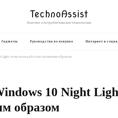
TechnoAssist
Контент о потребительских технологиях
Гаджеты
Руководства по покупке
Интернет и социа
ht Light, если он не работает должным образом
ndows 10 Night Light
ым образом