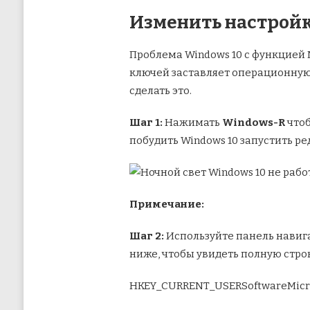
Изменить настройк
Проблема Windows 10 с функцией N
ключей заставляет операционную с
сделать это.
Шаг 1:
Нажимать
Windows-R
чтоб
побудить Windows 10 запустить ре
Примечание:
Шаг 2:
Используйте панель навига
ниже, чтобы увидеть полную строк
HKEY_CURRENT_USERSoftwareMicro