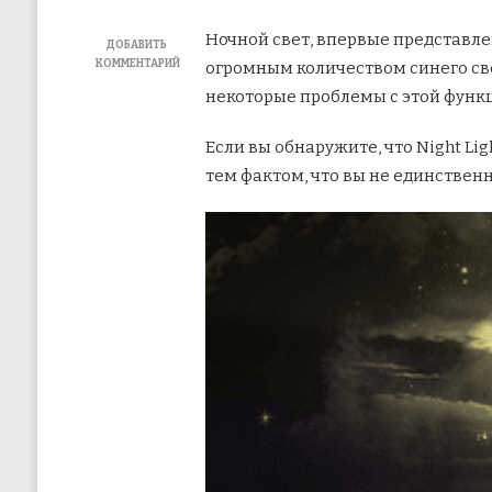
Ночной свет, впервые представлен
ДОБАВИТЬ
КОММЕНТАРИЙ
огромным количеством синего св
К
некоторые проблемы с этой функц
ЗАПИСИ
КАК
ИСПРАВИТЬ
Если вы обнаружите, что Night Li
WINDOWS
тем фактом, что вы не единственн
10
NIGHT
LIGHT,
ЕСЛИ
ОН
НЕ
РАБОТАЕТ
ДОЛЖНЫМ
ОБРАЗОМ