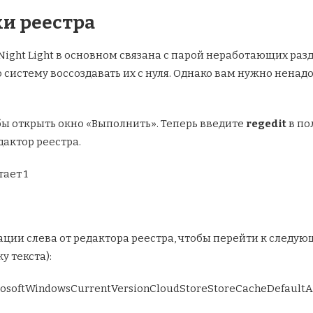
и реестра
ight Light в основном связана с парой неработающих разд
истему воссоздавать их с нуля. Однако вам нужно ненадол
ы открыть окно «Выполнить». Теперь введите
regedit
в по
дактор реестра.
ции слева от редактора реестра, чтобы перейти к следую
у текста):
softWindowsCurrentVersionCloudStoreStoreCacheDefault