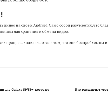
зервную копию Google Фото
!
ть видео на своем Android. Само собой разумеется, что 
жением для хранения и обмена видео.
боих процессах заключается в том, что они беспроблемны 
msung Galaxy S9/S9+, которые
Как расширить увед