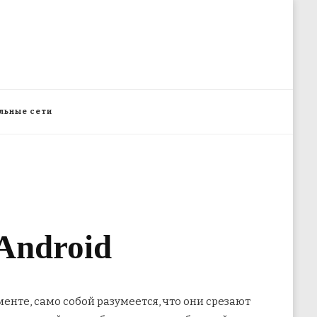
льные сети
Android
нте, само собой разумеется, что они срезают