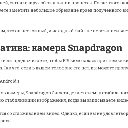
ней, сигнализируя об окончании процесса. После этого на
ете заметить небольшое обрезание краев полученного вид
ом, что он несложный, и исходный файл не перезаписывает
атива: камера Snapdragon
сли вы предпочитаете, чтобы EIS включалась при съемке в
. Так что, если в вашем телефоне его нет, вы можете пропу
в камеры, Snapdragon Camera делает съемку стабильного в
ию стабилизации изображения, когда вы записываете виде
ся со сглаживанием видео. Однако, если вы не удовлетво
трихи.