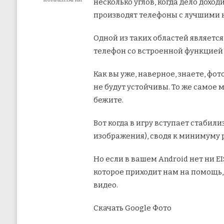
КОММЕНТАРИЙ
несколько углов, когда дело дохо
К
производят телефоны с лучшими к
ЗАПИСИ
КАК
ЛЕГКО
Одной из таких областей являетс
СТАБИЛИЗИРОВАТЬ
телефон со встроенной функцией
ВИДЕО
НА
ANDROID
Как вы уже, наверное, знаете, фо
не будут устойчивы. То же самое 
бежите.
Вот когда в игру вступает стаби
изображения), сводя к минимуму 
Но если в вашем Android нет ни E
которое приходит нам на помощь,
видео.
Скачать Google Фото