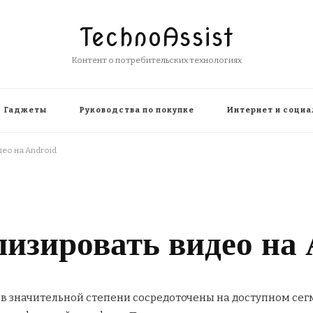
TechnoAssist
Контент о потребительских технологиях
Гаджеты
Руководства по покупке
Интернет и социа
ео на Android
лизировать видео на 
 значительной степени сосредоточены на доступном сегме