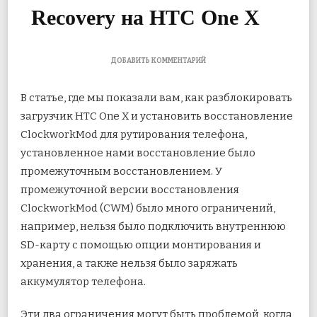
Recovery на HTC One X
К
ДОБАВИТЬ КОММЕНТАРИЙ
ЗАПИСИ
КАК
В статье, где мы показали вам, как разблокировать
ОБНОВИТЬ
ОФИЦИАЛЬНЫЙ
загрузчик HTC One X и установить восстановление
CLOCKWORKMOD
ClockworkMod для рутирования телефона,
TOUCH
RECOVERY
установленное нами восстановление было
НА
HTC
промежуточным восстановлением. У
ONE
промежуточной
версии восстановления
X
ClockworkMod (CWM) было много ограничений,
например, нельзя было подключить внутреннюю
SD-карту с помощью опции монтирования и
хранения, а также нельзя было заряжать
аккумулятор телефона.
Эти два ограничения могут быть проблемой, когда