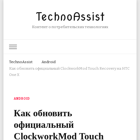
TechnoAssist
Контент о потребительских технологиях
TechnoAssist
Android
Как обновить официальный ClockworkMod Touch Recovery на HTC
One X
ANDROID
Как обновить
официальный
ClockworkMod Touch