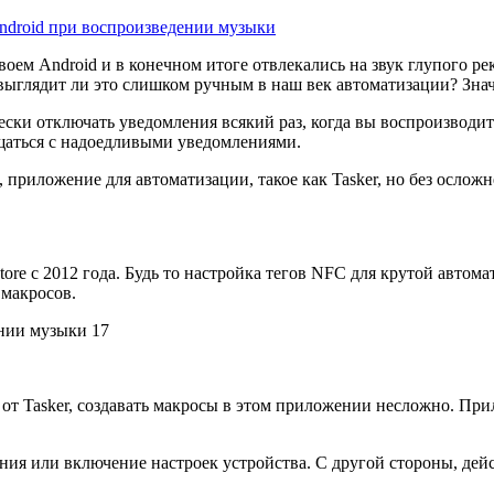
ndroid при воспроизведении музыки
воем Android и в конечном итоге отвлекались на звук глупого р
выглядит ли это слишком ручным в наш век автоматизации? Знач
ески отключать уведомления всякий раз, когда вы воспроизводит
ощаться с надоедливыми уведомлениями.
приложение для автоматизации, такое как Tasker, но без осложн
tore с 2012 года. Будь то настройка тегов NFC для крутой автом
макросов.
ие от Tasker, создавать макросы в этом приложении несложно. 
ния или включение настроек устройства. С другой стороны, дейст