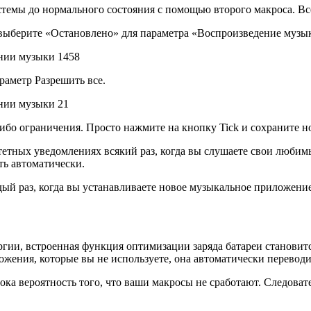
темы до нормального состояния с помощью второго макроса. Все,
з выберите «Остановлено» для параметра «Воспроизведение музык
раметр Разрешить все.
либо ограничения. Просто нажмите на кнопку Tick и сохраните н
етных уведомлениях всякий раз, когда вы слушаете свои любимы
ть автоматически.
дый раз, когда вы устанавливаете новое музыкальное приложение
ргии, встроенная функция оптимизации заряда батареи становит
жения, которые вы не используете, она автоматически перевод
ка вероятность того, что ваши макросы не сработают. Следовате