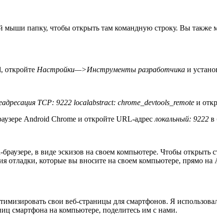
кой мыши папку, чтобы открыть там командную строку. Вы такж
d, откройте
Настройки—>Инструменты разработчика
и устано
адресация TCP: 9222 localabstract: chrome_devtools_remote
и откр
раузере Android Chrome и откройте URL-адрес
локальный: 9222
в 
d-браузере, в виде эскизов на своем компьютере. Чтобы открыть
я отладки, которые вы вносите на своем компьютере, прямо на 
тимизировать свои веб-страницы для смартфонов. Я использовал 
ниц смартфона на компьютере, поделитесь им с нами.