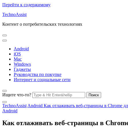
Перейти к содержимому
TechnoAssist
Контент о потребительских технологиях
Android
iOS
Mac
Windows
Гаджеты
Руководства по покупке
Интернет и социальные сети
Ищите что-то?
TechnoAssist
Android
Как отлаживать веб-страницы в Chrome дл
Android
Как отлаживать веб-страницы в Chrome