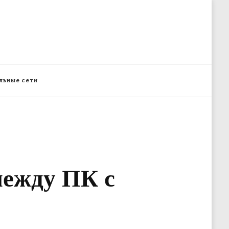
льные сети
между ПК с