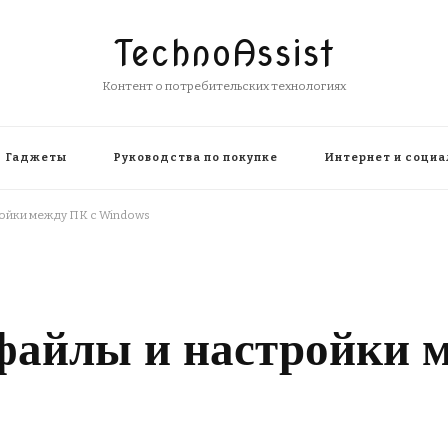
TechnoAssist
Контент о потребительских технологиях
Гаджеты
Руководства по покупке
Интернет и социа
ройки между ПК с Windows
файлы и настройки 