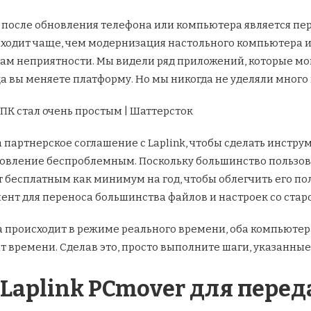
после обновления телефона или компьютера является пере
сходит чаще, чем модернизация настольного компьютера 
ам неприятности. Мы видели ряд приложений, которые мог
да вы меняете платформу. Но мы никогда не уделяли много
ПК стал очень простым | Шаттерсток
а партнерское соглашение с Laplink, чтобы сделать инстр
новление беспроблемным. Поскольку большинство пользоват
т бесплатным как минимум на год, чтобы облегчить его по
ент для переноса большинства файлов и настроек со старо
 происходит в режиме реального времени, оба компьютер
т времени. Сделав это, просто выполните шаги, указанные
Laplink PCmover для перед