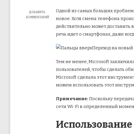
Одной из самых больших проблем 
ДОБАВИТЬ
КОММЕНТАРИЙ
новое. Хотя смена телефона прои
К
действительно может доставить в
ЗАПИСИ
КАК
речь идет о смартфонах, даже ког
ПЕРЕДАВАТЬ
ФАЙЛЫ
Переход на новый 
И
НАСТРОЙКИ
МЕЖДУ
Тем не менее, Microsoft заключил
ПК
С
пользователей, чтобы сделать об
WINDOWS
Microsoft сделала этот инструмен
можем использовать этот инструм
Примечание:
Поскольку передача
сети Wi-Fi в определенный момен
Использование 